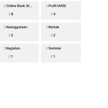
Online Book Store
Profil IARSI
8
4
Keanggotaan
Kontak
2
2
Kegiatan
Seminar
1
1