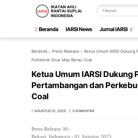
Beranda
IARSI News
Jurnal IARSI
Beranda
Press Release
Ketua Umum IARSI Dukung P
Politeknik Sinar Mas Berau Coal
Ketua Umum IARSI Dukung P
Pertambangan dan Perkebuna
Coal
AGUSTUS 01, 2025
0 KOMENTAR
Press Release 30
:
Bekasi, Indonesia - 01
Agustus
2025