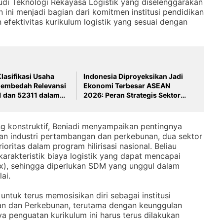
udi Teknologi Rekayasa Logistik yang diselenggarakan
n ini menjadi bagian dari komitmen institusi pendidikan
 efektivitas kurikulum logistik yang sesuai dengan
lasifikasi Usaha
Indonesia Diproyeksikan Jadi
Membedah Relevansi
Ekonomi Terbesar ASEAN
1 dan 52311 dalam
2026: Peran Strategis Sektor
Dunia Industri dan
Logistik dan Rantai Suplai
ha Indonesia
Indonesia.
g konstruktif, Beniadi menyampaikan pentingnya
an industri pertambangan dan perkebunan, dua sektor
ioritas dalam program hilirisasi nasional. Beliau
arakteristik biaya logistik yang dapat mencapai
ex), sehingga diperlukan SDM yang unggul dalam
ai.
tuk terus memosisikan diri sebagai institusi
an dan Perkebunan, terutama dengan keunggulan
ya penguatan kurikulum ini harus terus dilakukan