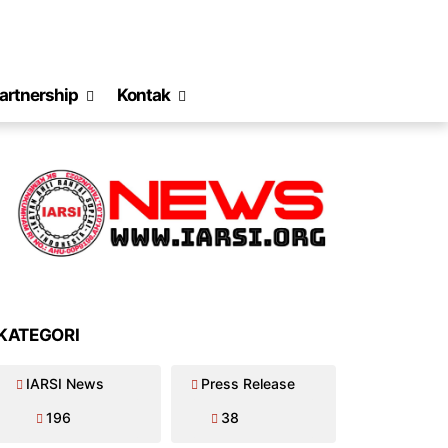
artnership
Kontak
KATEGORI
IARSI News
Press Release
196
38