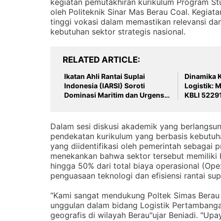
kegiatan pemutakhiran kurikulum Program St
oleh Politeknik Sinar Mas Berau Coal. Kegiata
tinggi vokasi dalam memastikan relevansi dan
kebutuhan sektor strategis nasional.
RELATED ARTICLE
Ikatan Ahli Rantai Suplai
Dinamika K
Indonesia (IARSI) Soroti
Logistik: 
Dominasi Maritim dan Urgensi
KBLI 5229
Sinkronisasi antarmoda untuk
Ekosistem 
mengatasi disparitas dalam
Dunia Usa
Peta Logistik Nasional.
Dalam sesi diskusi akademik yang berlangsun
pendekatan kurikulum yang berbasis kebutuh
yang diidentifikasi oleh pemerintah sebagai pr
menekankan bahwa sektor tersebut memiliki k
hingga 50% dari total biaya operasional (Op
penguasaan teknologi dan efisiensi rantai supl
“Kami sangat mendukung Poltek Simas Berau un
unggulan dalam bidang Logistik Pertambang
geografis di wilayah Berau"ujar Beniadi. "Upa